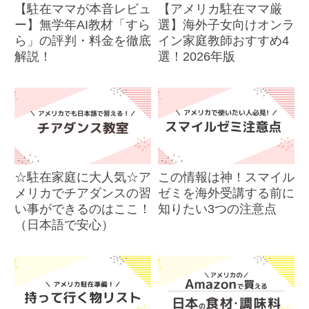
【駐在ママが本音レビュ
【アメリカ駐在ママ厳
ー】無学年AI教材「すら
選】海外子女向けオンラ
ら」の評判・料金を徹底
イン家庭教師おすすめ4
解説！
選！2026年版
☆駐在家庭に大人気☆ア
この情報は神！スマイル
メリカでチアダンスの習
ゼミを海外受講する前に
い事ができるのはここ！
知りたい3つの注意点
（日本語で安心）