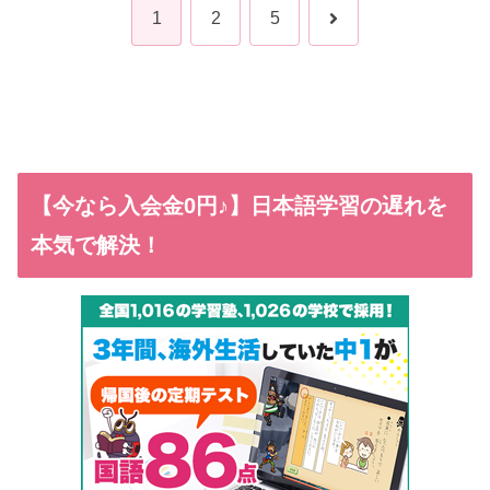
次
1
2
5
へ
【今なら入会金0円♪】日本語学習の遅れを
本気で解決！