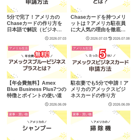
5分で完了！アメリカの
Chaseカードを持つメリ
Chaseカードの作り方を
ットは？アメリカ駐在員
日本語で解説（ビジネ
に大人気の理由を徹底解
ス・個人）
説！
2026.07.03
2026.07.03
2026.07.08
アメリカ生活
アメリカ生活
【年会費無料】Amex
駐在妻でも5分で申請！ア
Blue Business Plus7つの
メリカのアメックスビジ
特徴とポイントの使い道
ネスカードの作り方
2026.06.09
2026.06.09
家事・買い物
家事・買い物