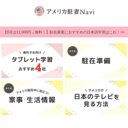
【8月は11,000円→無料！】駐在家庭におすすめの日本語学習はこれ！>>