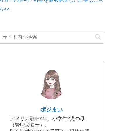
らら」の評判・料金を徹底解説した記事はこち
ら>>
ポジまい
アメリカ駐在4年、小学生2児の母
（管理栄養士）。