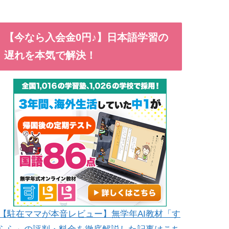
【今なら入会金0円♪】日本語学習の
遅れを本気で解決！
【駐在ママが本音レビュー】無学年AI教材「す