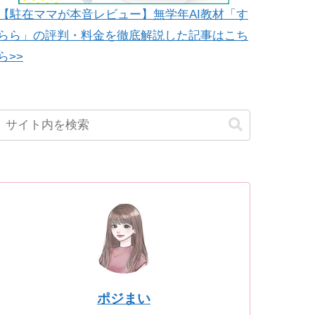
【駐在ママが本音レビュー】無学年AI教材「す
らら」の評判・料金を徹底解説した記事はこち
ら>>
ポジまい