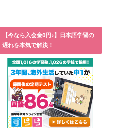
【今なら入会金0円♪】日本語学習の
遅れを本気で解決！