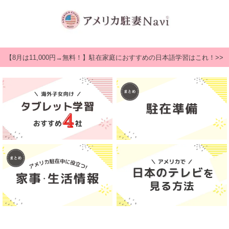
【8月は11,000円→無料！】駐在家庭におすすめの日本語学習はこれ！>>