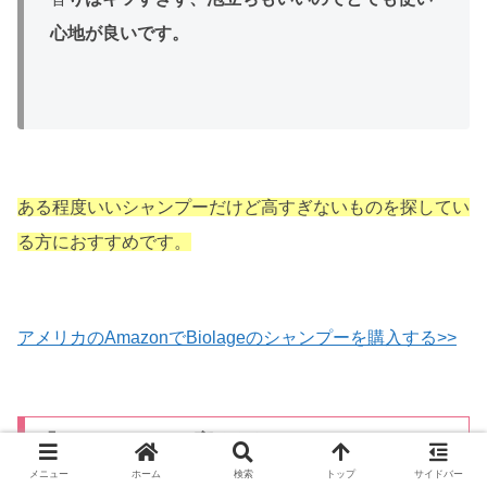
心地が良いです。
ある程度いいシャンプーだけど高すぎないものを探してい
る方におすすめです。
アメリカのAmazonでBiolageのシャンプーを購入する>>
「いいにおい」と褒められるアメリカのシャン
プー│甘～い香りが24時間香る！
メニュー
ホーム
検索
トップ
サイドバー