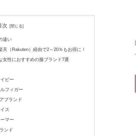
目次
の違い
（Rakuten）経由で2～20％もお得に！
な女性におすすめの服ブランド7選
ネイビー
ィルフィガー
アブランド
ェイス
アーマー
ランド