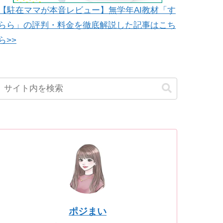
【駐在ママが本音レビュー】無学年AI教材「す
らら」の評判・料金を徹底解説した記事はこち
ら>>
ポジまい