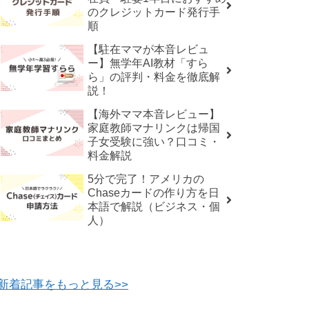
のクレジットカード発行手
順
【駐在ママが本音レビュ
ー】無学年AI教材「すら
ら」の評判・料金を徹底解
説！
【海外ママ本音レビュー】
家庭教師マナリンクは帰国
子女受験に強い？口コミ・
料金解説
5分で完了！アメリカの
Chaseカードの作り方を日
本語で解説（ビジネス・個
人）
新着記事をもっと見る>>