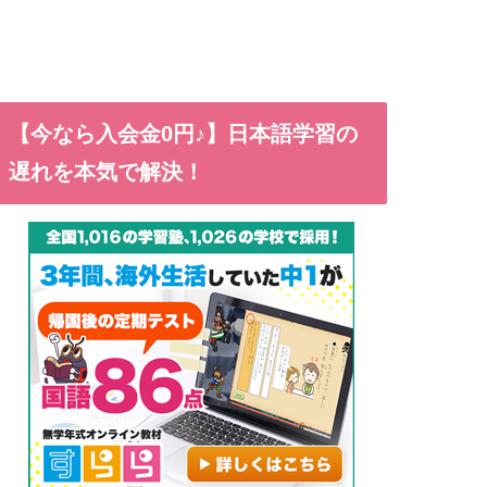
【今なら入会金0円♪】日本語学習の
遅れを本気で解決！