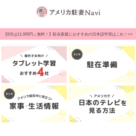
【8月は11,000円→無料！】駐在家庭におすすめの日本語学習はこれ！>>