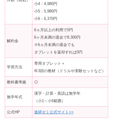
小4：4,980円
小5：5,980円
小6：6,370円
6ヵ月以上の利用で0円
6ヶ月未満の退会で8,300円
解約金
※6ヵ月未満の退会でも
タブレットを返却すれば0円
専用タブレット＋
学習方法
年3回の教材（ドリルや実験セットなど）
教科書準拠
◎
漢字・計算・英語は無学年
無学年式
（小1～小6範囲）
公式HP
進研ゼミ公式サイト>>