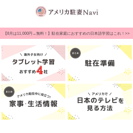
【8月は11,000円→無料！】駐在家庭におすすめの日本語学習はこれ！>>