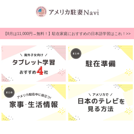
【8月は11,000円→無料！】駐在家庭におすすめの日本語学習はこれ！>>