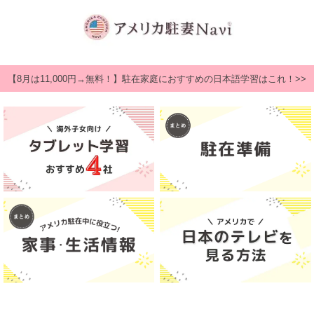
【8月は11,000円→無料！】駐在家庭におすすめの日本語学習はこれ！>>