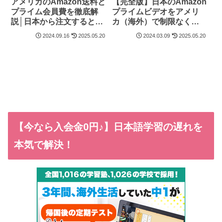
アメリカのAmazon送料と
【完全版】日本のAmazon
プライム会員費を徹底解
プライムビデオをアメリ
説│日本から注文すると高
カ（海外）で制限なく楽
い？
しむ方法
2024.09.16
2025.05.20
2024.03.09
2025.05.20
【今なら入会金0円♪】日本語学習の遅れを
本気で解決！