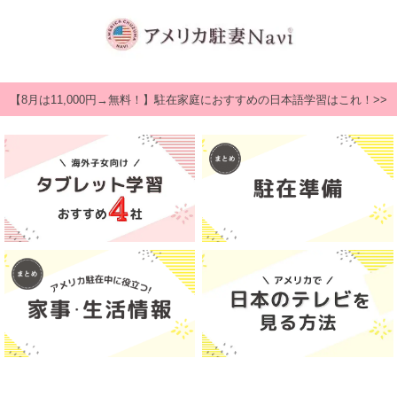
【8月は11,000円→無料！】駐在家庭におすすめの日本語学習はこれ！>>