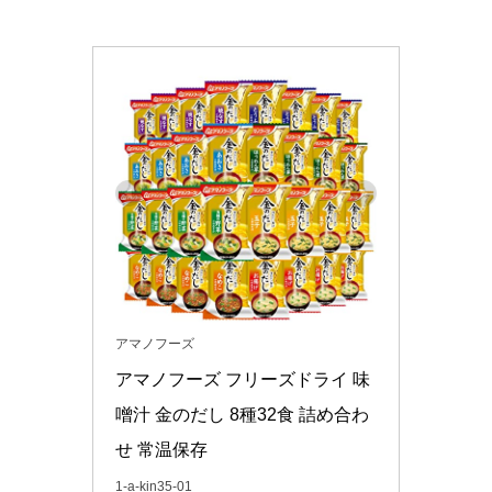
アマノフーズ
アマノフーズ フリーズドライ 味
噌汁 金のだし 8種32食 詰め合わ
せ 常温保存
1-a-kin35-01