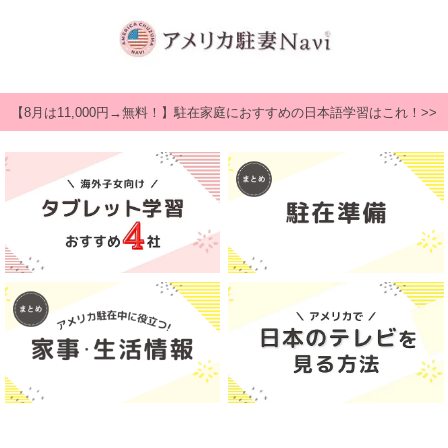
【8月は11,000円→無料！】駐在家庭におすすめの日本語学習はこれ！>>