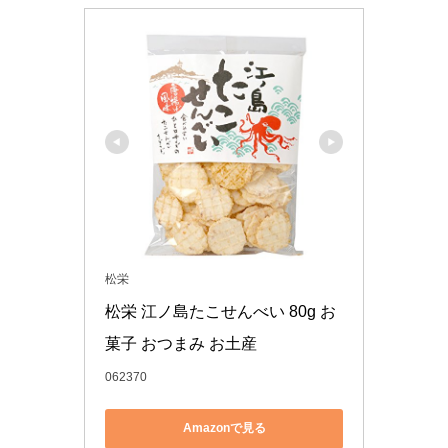
松栄
松栄 江ノ島たこせんべい 80g お
菓子 おつまみ お土産
062370
Amazonで見る